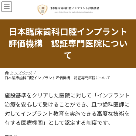
コ
ナ
ン
ビ
テ
ゲ
ン
ー
ツ
シ
日本臨床歯科口腔インプラント
へ
ョ
ス
ン
評価機構 認証専門医院につい
キ
に
ッ
移
て
プ
動
トップページ
日本臨床歯科口腔インプラント評価機構 認証専門医院について
施設基準をクリアした医院に対して「インプラント
治療を安心して受けることができ、且つ歯科医師に
対してインプラント教育を実施できる高度な技術を
有する医療機関」として認定する制度です。