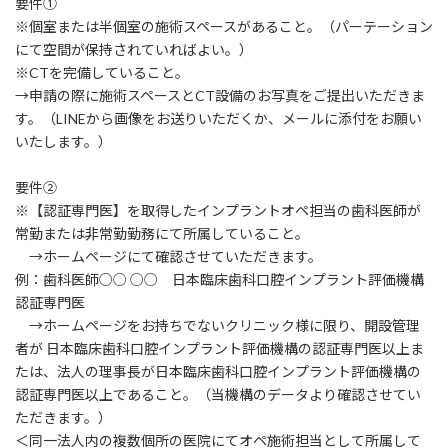
要件①
※個室または半個室の施術スペースがあること。（パーテーション
にて空間が保持されていればよい。）
※CTを完備していること。
→申請の際に施術スペースとCT設備のお写真をご提出いただきま
す。（LINEから画像をお送りいただくか、メールに添付をお願い
いたします。）
要件②
※【認証専門医】を取得したインプラントオペ担当の歯科医師が
常勤または非常勤勤務にて所属していること。
→ホームページにて確認させていただきます。
例：歯科医師○○ ○○ 日本臨床歯科口腔インプラント評価機構
認証専門医
→ホームページをお持ちでないクリニック様に限り、開設管理
者が 日本臨床歯科口腔インプラント評価機構の認証専門医以上ま
たは、法人の理事長が日本臨床歯科口腔インプラント評価機構の
認証専門医以上であること。（当機構のデータより確認させてい
ただきます。）
＜同一法人内の複数個所の医院にてオペ施術担当として所属して