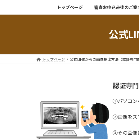
コ
ナ
トップページ
審査お申込み後のご案
ン
ビ
テ
ゲ
ン
ー
公式L
ツ
シ
へ
ョ
ス
ン
キ
に
トップページ
公式LINEからの画像提出方法（認証専門
ッ
移
プ
動
認証専門
①パソコン
②画像をス
③その画像